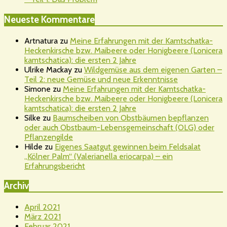
Neueste Kommentare
Artnatura
zu
Meine Erfahrungen mit der Kamtschatka-
Heckenkirsche bzw. Maibeere oder Honigbeere (Lonicera
kamtschatica): die ersten 2 Jahre
Ulrike Mackay
zu
Wildgemüse aus dem eigenen Garten –
Teil 2: neue Gemüse und neue Erkenntnisse
Simone
zu
Meine Erfahrungen mit der Kamtschatka-
Heckenkirsche bzw. Maibeere oder Honigbeere (Lonicera
kamtschatica): die ersten 2 Jahre
Silke
zu
Baumscheiben von Obstbäumen bepflanzen
oder auch Obstbaum-Lebensgemeinschaft (OLG) oder
Pflanzengilde
Hilde
zu
Eigenes Saatgut gewinnen beim Feldsalat
„Kölner Palm“ (Valerianella eriocarpa) – ein
Erfahrungsbericht
Archiv
April 2021
März 2021
Februar 2021