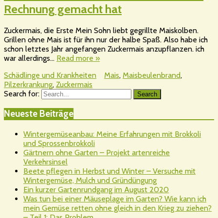
Rechnung gemacht hat
Zuckermais, die Erste Mein Sohn liebt gegrillte Maiskolben.
Grillen ohne Mais ist für ihn nur der halbe Spaß. Also habe ich
schon letztes Jahr angefangen Zuckermais anzupflanzen. ich
war allerdings…
Read more »
Schädlinge und Krankheiten
Mais
,
Maisbeulenbrand
,
Pilzerkrankung
,
Zuckermais
Search for:
Search
Neueste Beiträge
Wintergemüseanbau: Meine Erfahrungen mit Brokkoli
und Sprossenbrokkoli
Gärtnern ohne Garten – Projekt artenreiche
Verkehrsinsel
Beete pflegen in Herbst und Winter – Versuche mit
Wintergemüse, Mulch und Gründüngung
Ein kurzer Gartenrundgang im August 2020
Was tun bei einer Mäuseplage im Garten? Wie kann ich
mein Gemüse retten ohne gleich in den Krieg zu ziehen?
– Teil 1: Das Problem