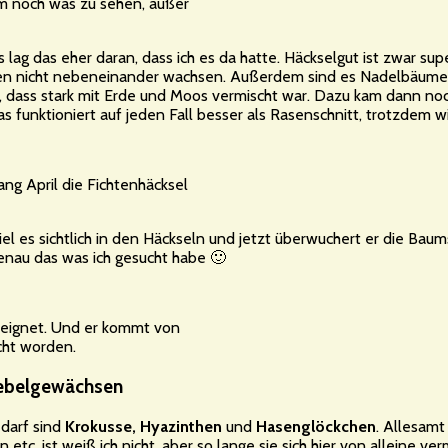
m noch was zu sehen, außer
s lag das eher daran, dass ich es da hatte. Häckselgut ist zwar sup
llen nicht nebeneinander wachsen. Außerdem sind es Nadelbäume
 dass stark mit Erde und Moos vermischt war. Dazu kam dann no
 funktioniert auf jeden Fall besser als Rasenschnitt, trotzdem wi
ng April die Fichtenhäcksel
iel es sichtlich in den Häckseln und jetzt überwuchert er die Ba
genau das was ich gesucht habe 🙂
eeignet. Und er kommt von
cht worden.
iebelgewächsen
 darf sind
Krokusse, Hyazinthen
und
Hasenglöckchen
. Allesam
tc. ist weiß ich nicht, aber so lange sie sich hier von alleine v