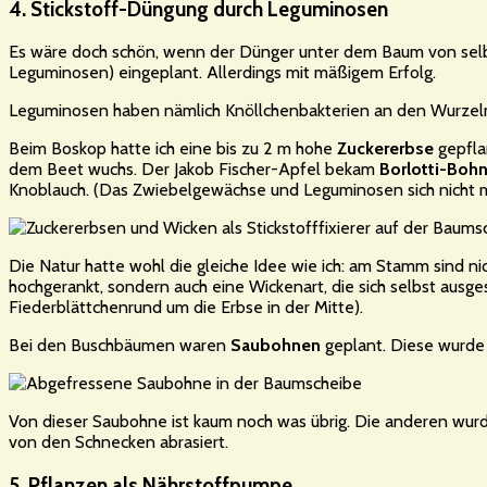
4. Stickstoff-Düngung durch Leguminosen
Es wäre doch schön, wenn der Dünger unter dem Baum von selbe
Leguminosen) eingeplant. Allerdings mit mäßigem Erfolg.
Leguminosen haben nämlich Knöllchenbakterien an den Wurzeln,
Beim Boskop hatte ich eine bis zu 2 m hohe
Zuckererbse
gepflan
dem Beet wuchs. Der Jakob Fischer-Apfel bekam
Borlotti-Boh
Knoblauch. (Das Zwiebelgewächse und Leguminosen sich nicht mö
Die Natur hatte wohl die gleiche Idee wie ich: am Stamm sind ni
hochgerankt, sondern auch eine Wickenart, die sich selbst ausges
Fiederblättchenrund um die Erbse in der Mitte).
Bei den Buschbäumen waren
Saubohnen
geplant. Diese wurde 
Von dieser Saubohne ist kaum noch was übrig. Die anderen wur
von den Schnecken abrasiert.
5. Pflanzen als Nährstoffpumpe