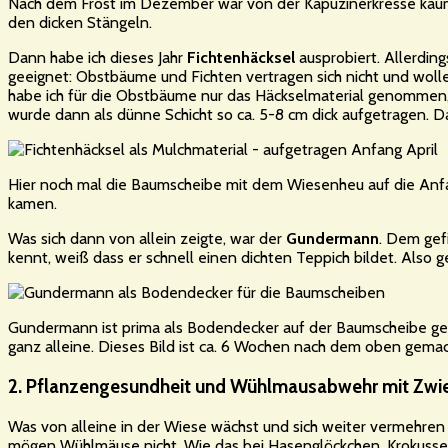
Nach dem Frost im Dezember war von der Kapuzinerkresse kau
den dicken Stängeln.
Dann habe ich dieses Jahr
Fichtenhäcksel
ausprobiert. Allerding
geeignet: Obstbäume und Fichten vertragen sich nicht und wo
habe ich für die Obstbäume nur das Häckselmaterial genommen,
wurde dann als dünne Schicht so ca. 5-8 cm dick aufgetragen. Das
Hier noch mal die Baumscheibe mit dem Wiesenheu auf die Anfa
kamen.
Was sich dann von allein zeigte, war der
Gundermann
. Dem gef
kennt, weiß dass er schnell einen dichten Teppich bildet. Also 
Gundermann ist prima als Bodendecker auf der Baumscheibe g
ganz alleine. Dieses Bild ist ca. 6 Wochen nach dem oben gema
2. Pflanzengesundheit und Wühlmausabwehr mit Zw
Was von alleine in der Wiese wächst und sich weiter vermehren
mögen Wühlmäuse nicht. Wie das bei Hasenglöckchen, Krokussen e