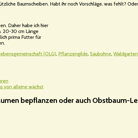
nützliche Baumscheiben. Habt ihr noch Vorschläge, was fehlt? Od
n. Daher habe ich hier
ca. 20-30 cm Länge
ich prima Futter für
en.
ebensgemeinschaft (OLG)
,
Pflanzengilde
,
Saubohne
,
Waldgarten
hren
s von alleine wächst
umen bepflanzen oder auch Obstbaum-Le