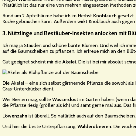
(Natürlich ist das nur eine von mehren eingesetzen Methoden
Rund um 2 Apfelbäume habe ich im Herbst
Knoblauch
gesetzt. 
Küche gebrauchen kann. Außerdem wirkt Knoblauch auch gegen P
3. Nützlinge und Bestäuber-Insekten anlocken mit Bl
Ich mag ja Stauden und schöne bunte Blumen. Und weil ich imm
auf die Baumscheiben zu pflanzen. Ich erfreue mich an den Blü
Gut geeignet scheint mir die
Akelei
. Die ist bei mir absolut sc
Die Akelei – eine sich selbst gärtnernde Pflanze die sowohl als
Gras-Unterdrücker dient.
Wer Bienen mag, sollte
Wasserdost
im Garten haben (wenn das K
die Pflanze riesig (größer als ich) und samt gerne mal aus. Das 
Löwenzahn
ist überall. So natürlich auch auf den Baumscheiben. 
Und hier die beste Unterpflanzung:
Walderdbeeren
. Die wucher