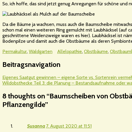
So, ich hoffe, das sind jetzt genug Anregungen für schöne und 
Da die Bäume ja wachsen, muss auch die Baumscheibe mitwachse
schon mal einen weiteren Ring gemulcht mit Laubhäcksel (auf 
geschnittene Weidenzweige waren es hier). Laubhäcksel ist näml
Bodenpilze und damit auch die Obstbäume als deren Symbiont
Permakultur
,
Waldgarten
Allelopathie
,
Obstbäume
,
Obstbauml
Beitragsnavigation
Eigenes Saatgut gewinnen – eigene Sorte vs. Sortenrein verme
Wildobsthecke Teil 3: die Planung – Bestandsaufnahme oder wa
8 thoughts on “
Baumscheiben von Obstbä
Pflanzengilde
”
Susanna
7. August 2020 at 11:51