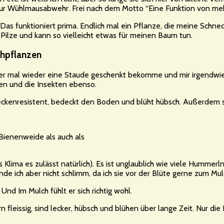
 zur Wühlmausabwehr. Frei nach dem Motto “Eine Funktion von m
Das funktioniert prima. Endlich mal ein Pflanze, die meine Schne
ilze und kann so vielleicht etwas für meinen Baum tun.
ühpflanzen
er mal wieder eine Staude geschenkt bekomme und mir irgendwie 
ten und die Insekten ebenso.
hneckenresistent, bedeckt den Boden und blüht hübsch. Außerdem sa
 Bienenweide als auch als
lima es zulässt natürlich). Es ist unglaublich wie viele Hummerln
finde ich aber nicht schlimm, da ich sie vor der Blüte gerne zum M
Und Im Mulch fühlt er sich richtig wohl.
n fleissig, sind lecker, hübsch und blühen über lange Zeit. Nur die