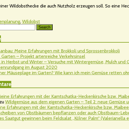
e einer Wildobsthecke die auch Nutzholz erzeugen soll. So eine H
enplanung
,
Wildobst
Search
e
nbau: Meine Erfahrungen mit Brokkoli und Sprossenbrokkoli
Garten – Projekt artenreiche Verkehrsinsel
 in Herbst und Winter – Versuche mit Wintergemüse, Mulch und
rtenrundgang im August 2020
ner Mäuseplage im Garten? Wie kann ich mein Gemüse retten ohne 
tare
eine Erfahrungen mit der Kamtschatka-Heckenkirsche bzw. Maibee
zu
Wildgemüse aus dem eigenen Garten – Teil 2: neue Gemüse u
ne Erfahrungen mit der Kamtschatka-Heckenkirsche bzw. Maibeere
cheiben von Obstbäumen bepflanzen oder auch Obstbaum-Leben
es Saatgut gewinnen beim Feldsalat „Kölner Palm“ (Valerianella er