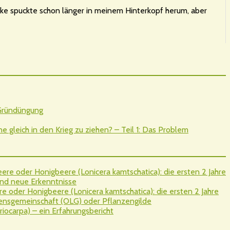
ecke spuckte schon länger in meinem Hinterkopf herum, aber
 Gründüngung
gleich in den Krieg zu ziehen? – Teil 1: Das Problem
re oder Honigbeere (Lonicera kamtschatica): die ersten 2 Jahre
nd neue Erkenntnisse
 oder Honigbeere (Lonicera kamtschatica): die ersten 2 Jahre
sgemeinschaft (OLG) oder Pflanzengilde
iocarpa) – ein Erfahrungsbericht