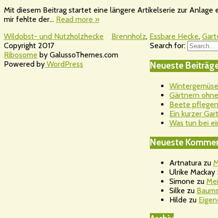
Mit diesem Beitrag startet eine längere Artikelserie zur Anlag
mir fehlte der…
Read more »
Wildobst- und Nutzholzhecke
Brennholz
,
Essbare Hecke
,
Gart
Copyright 2017
Search for:
Ribosome
by GalussoThemes.com
Powered by
WordPress
Neueste Beiträg
Wintergemüsea
Gärtnern ohne 
Beete pflegen
Ein kurzer Ga
Was tun bei ei
Neueste Kommen
Artnatura
zu
M
Ulrike Mackay
Simone
zu
Mei
Silke
zu
Baums
Hilde
zu
Eigen