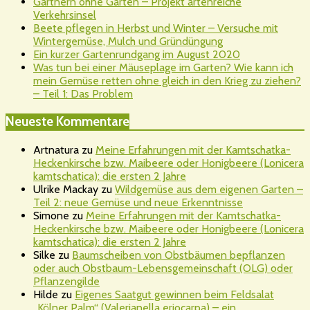
Gärtnern ohne Garten – Projekt artenreiche
Verkehrsinsel
Beete pflegen in Herbst und Winter – Versuche mit
Wintergemüse, Mulch und Gründüngung
Ein kurzer Gartenrundgang im August 2020
Was tun bei einer Mäuseplage im Garten? Wie kann ich
mein Gemüse retten ohne gleich in den Krieg zu ziehen?
– Teil 1: Das Problem
Neueste Kommentare
Artnatura
zu
Meine Erfahrungen mit der Kamtschatka-
Heckenkirsche bzw. Maibeere oder Honigbeere (Lonicera
kamtschatica): die ersten 2 Jahre
Ulrike Mackay
zu
Wildgemüse aus dem eigenen Garten –
Teil 2: neue Gemüse und neue Erkenntnisse
Simone
zu
Meine Erfahrungen mit der Kamtschatka-
Heckenkirsche bzw. Maibeere oder Honigbeere (Lonicera
kamtschatica): die ersten 2 Jahre
Silke
zu
Baumscheiben von Obstbäumen bepflanzen
oder auch Obstbaum-Lebensgemeinschaft (OLG) oder
Pflanzengilde
Hilde
zu
Eigenes Saatgut gewinnen beim Feldsalat
„Kölner Palm“ (Valerianella eriocarpa) – ein