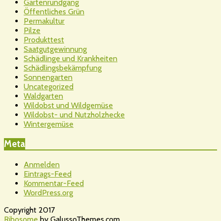
Gartenrundgang
Öffentliches Grün
Permakultur
Pilze
Produkttest
Saatgutgewinnung
Schädlinge und Krankheiten
Schädlingsbekämpfung
Sonnengarten
Uncategorized
Waldgarten
Wildobst und Wildgemüse
Wildobst- und Nutzholzhecke
Wintergemüse
Meta
Anmelden
Eintrags-Feed
Kommentar-Feed
WordPress.org
Copyright 2017
Ribosome
by GalussoThemes.com