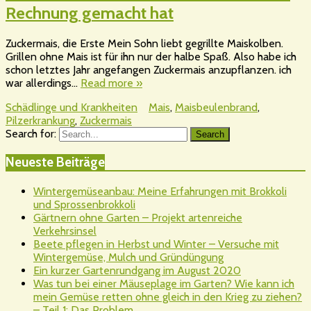
Rechnung gemacht hat
Zuckermais, die Erste Mein Sohn liebt gegrillte Maiskolben.
Grillen ohne Mais ist für ihn nur der halbe Spaß. Also habe ich
schon letztes Jahr angefangen Zuckermais anzupflanzen. ich
war allerdings…
Read more »
Schädlinge und Krankheiten
Mais
,
Maisbeulenbrand
,
Pilzerkrankung
,
Zuckermais
Search for:
Search
Neueste Beiträge
Wintergemüseanbau: Meine Erfahrungen mit Brokkoli
und Sprossenbrokkoli
Gärtnern ohne Garten – Projekt artenreiche
Verkehrsinsel
Beete pflegen in Herbst und Winter – Versuche mit
Wintergemüse, Mulch und Gründüngung
Ein kurzer Gartenrundgang im August 2020
Was tun bei einer Mäuseplage im Garten? Wie kann ich
mein Gemüse retten ohne gleich in den Krieg zu ziehen?
– Teil 1: Das Problem