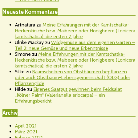
Neueste Kommentare
Artnatura
zu
Meine Erfahrungen mit der Kamtschatka-
Heckenkirsche bzw. Maibeere oder Honigbeere (Lonicera
kamtschatica): die ersten 2 Jahre
Ulrike Mackay
zu
Wildgemüse aus dem eigenen Garten –
Teil 2: neue Gemüse und neue Erkenntnisse
Simone
zu
Meine Erfahrungen mit der Kamtschatka-
Heckenkirsche bzw. Maibeere oder Honigbeere (Lonicera
kamtschatica): die ersten 2 Jahre
Silke
zu
Baumscheiben von Obstbäumen bepflanzen
oder auch Obstbaum-Lebensgemeinschaft (OLG) oder
Pflanzengilde
Hilde
zu
Eigenes Saatgut gewinnen beim Feldsalat
„Kölner Palm“ (Valerianella eriocarpa) – ein
Erfahrungsbericht
Archiv
April 2021
März 2021
Februar 2021