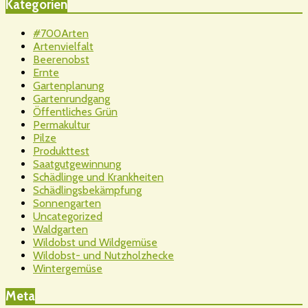
Kategorien
#700Arten
Artenvielfalt
Beerenobst
Ernte
Gartenplanung
Gartenrundgang
Öffentliches Grün
Permakultur
Pilze
Produkttest
Saatgutgewinnung
Schädlinge und Krankheiten
Schädlingsbekämpfung
Sonnengarten
Uncategorized
Waldgarten
Wildobst und Wildgemüse
Wildobst- und Nutzholzhecke
Wintergemüse
Meta