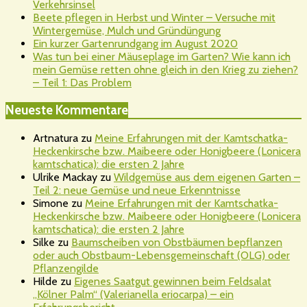
Verkehrsinsel
Beete pflegen in Herbst und Winter – Versuche mit
Wintergemüse, Mulch und Gründüngung
Ein kurzer Gartenrundgang im August 2020
Was tun bei einer Mäuseplage im Garten? Wie kann ich
mein Gemüse retten ohne gleich in den Krieg zu ziehen?
– Teil 1: Das Problem
Neueste Kommentare
Artnatura
zu
Meine Erfahrungen mit der Kamtschatka-
Heckenkirsche bzw. Maibeere oder Honigbeere (Lonicera
kamtschatica): die ersten 2 Jahre
Ulrike Mackay
zu
Wildgemüse aus dem eigenen Garten –
Teil 2: neue Gemüse und neue Erkenntnisse
Simone
zu
Meine Erfahrungen mit der Kamtschatka-
Heckenkirsche bzw. Maibeere oder Honigbeere (Lonicera
kamtschatica): die ersten 2 Jahre
Silke
zu
Baumscheiben von Obstbäumen bepflanzen
oder auch Obstbaum-Lebensgemeinschaft (OLG) oder
Pflanzengilde
Hilde
zu
Eigenes Saatgut gewinnen beim Feldsalat
„Kölner Palm“ (Valerianella eriocarpa) – ein