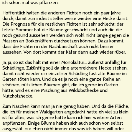
ich schon mal was pflanzen.
Hoffentlich halten die anderen Fichten noch ein paar Jahre
durch, damit zumindest stellenweise wieder eine Hecke da ist.
Die Prognose für die restlichen Fichten ist sehr schlecht: der
letzte Sommer hat die Bäume geschwächt und auch die die
noch gesund aussehen werden sich wohl nicht lange gegen die
Massen an Borkenkäfern durchsetzen können. Dazu kommt,
dass die Fichten in der Nachbarschaft auch nicht besser
aussehen. Von dort kommt der Käfer dann auch wieder rüber.
Ja, ja, so ist das halt mit einer Monokultur… äußerst anfällig für
Schädlinge. Zukünftig soll da eine artenreichere Hecke stehen,
damit nicht wieder ein einzelner Schädling fast alle Bäume im
Garten töten kann. Und da es ja noch eine ganze Reihe an
schönen, nützlichen Bäumen gibt, die ich gerne im Garten
hätte, wird es eine Mischung aus Wildobsthecke und
Nutzholzhecke.
Zum Naschen kann man ja nie genug haben. Und da die Fläche,
die ich für meinen Waldgarten angedacht hatte eh viel zu klein
ist für alles, was ich gerne hätte kann ich hier weitere Arten
anpflanzen. Einige Bäume haben sich auch schon von selbst
ausgesäät, nur eben nicht immer das was ich haben will oder