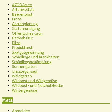
#700Arten
Artenvielfalt
Beerenobst
Ernte
Gartenplanung
Gartenrundgang
Öffentliches Grün
Permakultur
Pilze
Produkttest
Saatgutgewinnung
Schädlinge und Krankheiten
Schädlingsbekämpfung
Sonnengarten
Uncategorized
Waldgarten
Wildobst und Wildgemüse
Wildobst- und Nutzholzhecke
Wintergemüse
Meta
Anmelden