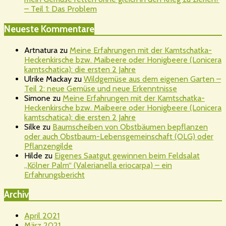
– Teil 1: Das Problem
Neueste Kommentare
Artnatura
zu
Meine Erfahrungen mit der Kamtschatka-
Heckenkirsche bzw. Maibeere oder Honigbeere (Lonicera
kamtschatica): die ersten 2 Jahre
Ulrike Mackay
zu
Wildgemüse aus dem eigenen Garten –
Teil 2: neue Gemüse und neue Erkenntnisse
Simone
zu
Meine Erfahrungen mit der Kamtschatka-
Heckenkirsche bzw. Maibeere oder Honigbeere (Lonicera
kamtschatica): die ersten 2 Jahre
Silke
zu
Baumscheiben von Obstbäumen bepflanzen
oder auch Obstbaum-Lebensgemeinschaft (OLG) oder
Pflanzengilde
Hilde
zu
Eigenes Saatgut gewinnen beim Feldsalat
„Kölner Palm“ (Valerianella eriocarpa) – ein
Erfahrungsbericht
Archiv
April 2021
März 2021