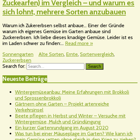
Zuckearfen) im Vergleich – und warum es
sich lohnt, mehrere Sorten anzubauen
Warum ich Zukererbsen selbst anbaue… Einer der Gründe
warum ich eigenes Gemüse im Garten anbaue sind
Zuckererbsen. Ich liebe dieses knackige Gemüse. Leider ist es
im Laden schwer zu finden:…
Read more »
Sonnengarten
Alte Sorten
,
Ernte
,
Sortenvergleich
,
Zuckererbsen
Search for:
Search
Neueste Beiträge
Wintergemüseanbau: Meine Erfahrungen mit Brokkoli
und Sprossenbrokkoli
Gärtnern ohne Garten – Projekt artenreiche
Verkehrsinsel
Beete pflegen in Herbst und Winter – Versuche mit
Wintergemüse, Mulch und Gründüngung
Ein kurzer Gartenrundgang im August 2020
Was tun bei einer Mäuseplage im Garten? Wie kann ich
mein Gemüse retten ohne gleich in den Krieg zu ziehen?