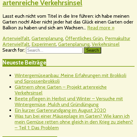
artenreiche Verkehrsinsel
Lasst euch nicht vom Titel in die Irre führen: ich habe meinen
Garten noch! Aber nicht jeder hat das Glück einen Garten oder
Balkon zu haben und sich am Wachsen…
Read more »
Artenvielfalt
,
Gartenplanung
,
Öffentliches Grün
,
Permakultur
Artenvielfalt
,
Experiment
,
Gartenplanung
,
Verkehrsinsel
Search for:
Search
Neueste Beiträge
Wintergemüseanbau: Meine Erfahrungen mit Brokkoli
und Sprossenbrokkoli
Gärtnern ohne Garten – Projekt artenreiche
Verkehrsinsel
Beete pflegen in Herbst und Winter – Versuche mit
Wintergemüse, Mulch und Gründüngung
Ein kurzer Gartenrundgang im August 2020
Was tun bei einer Mäuseplage im Garten? Wie kann ich
mein Gemüse retten ohne gleich in den Krieg zu ziehen?
– Teil 1: Das Problem