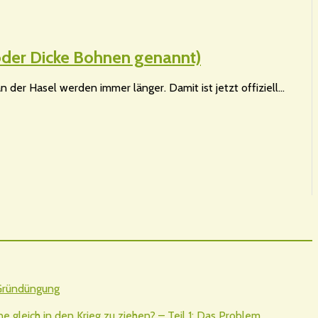
 oder Dicke Bohnen genannt)
 der Hasel werden immer länger. Damit ist jetzt offiziell…
 Gründüngung
gleich in den Krieg zu ziehen? – Teil 1: Das Problem