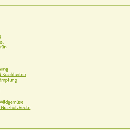
g
ng
Grün
nung
d Krankheiten
kämpfung
d
 Wildgemüse
 Nutzholzhecke
e