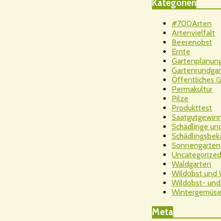
Kategorien
#700Arten
Artenvielfalt
Beerenobst
Ernte
Gartenplanun
Gartenrundga
Öffentliches 
Permakultur
Pilze
Produkttest
Saatgutgewin
Schädlinge un
Schädlingsbe
Sonnengarten
Uncategorize
Waldgarten
Wildobst und
Wildobst- und
Wintergemüs
Meta