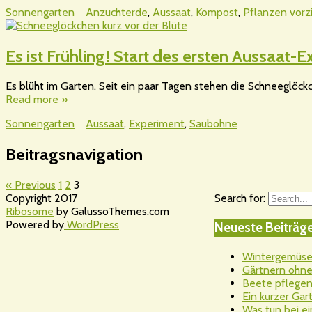
Sonnengarten
Anzuchterde
,
Aussaat
,
Kompost
,
Pflanzen vorz
Es ist Frühling! Start des ersten Aussaa
Es blüht im Garten. Seit ein paar Tagen stehen die Schneeglöckc
Read more »
Sonnengarten
Aussaat
,
Experiment
,
Saubohne
Beitragsnavigation
« Previous
1
2
3
Copyright 2017
Search for:
Ribosome
by GalussoThemes.com
Powered by
WordPress
Neueste Beiträg
Wintergemüsea
Gärtnern ohne 
Beete pflegen
Ein kurzer Ga
Was tun bei ei