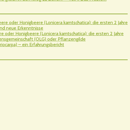
re oder Honigbeere (Lonicera kamtschatica): die ersten 2 Jahre
nd neue Erkenntnisse
 oder Honigbeere (Lonicera kamtschatica): die ersten 2 Jahre
sgemeinschaft (OLG) oder Pflanzengilde
iocarpa) – ein Erfahrungsbericht