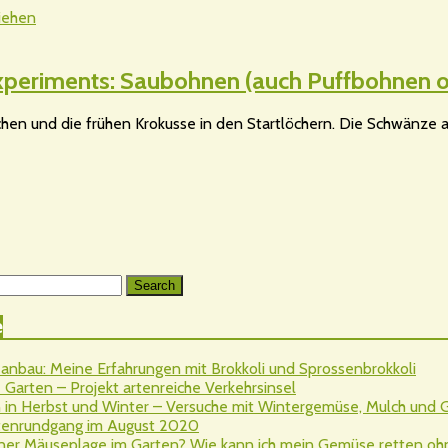
iehen
t-Experiments: Saubohnen (auch Puffbohnen
hen und die frühen Krokusse in den Startlöchern. Die Schwänze an
Search
e
nbau: Meine Erfahrungen mit Brokkoli und Sprossenbrokkoli
Garten – Projekt artenreiche Verkehrsinsel
 in Herbst und Winter – Versuche mit Wintergemüse, Mulch und
rtenrundgang im August 2020
ner Mäuseplage im Garten? Wie kann ich mein Gemüse retten ohne 