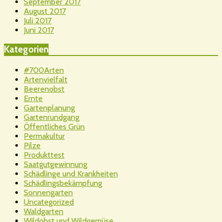
September 2017
August 2017
Juli 2017
Juni 2017
Kategorien
#700Arten
Artenvielfalt
Beerenobst
Ernte
Gartenplanung
Gartenrundgang
Öffentliches Grün
Permakultur
Pilze
Produkttest
Saatgutgewinnung
Schädlinge und Krankheiten
Schädlingsbekämpfung
Sonnengarten
Uncategorized
Waldgarten
Wildobst und Wildgemüse