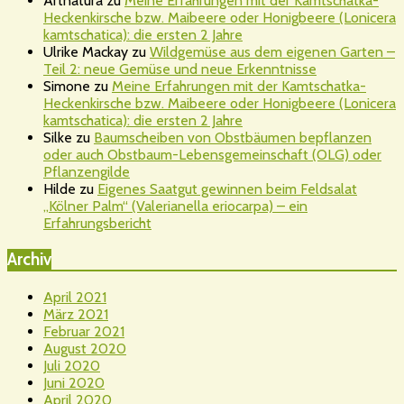
Artnatura
zu
Meine Erfahrungen mit der Kamtschatka-
Heckenkirsche bzw. Maibeere oder Honigbeere (Lonicera
kamtschatica): die ersten 2 Jahre
Ulrike Mackay
zu
Wildgemüse aus dem eigenen Garten –
Teil 2: neue Gemüse und neue Erkenntnisse
Simone
zu
Meine Erfahrungen mit der Kamtschatka-
Heckenkirsche bzw. Maibeere oder Honigbeere (Lonicera
kamtschatica): die ersten 2 Jahre
Silke
zu
Baumscheiben von Obstbäumen bepflanzen
oder auch Obstbaum-Lebensgemeinschaft (OLG) oder
Pflanzengilde
Hilde
zu
Eigenes Saatgut gewinnen beim Feldsalat
„Kölner Palm“ (Valerianella eriocarpa) – ein
Erfahrungsbericht
Archiv
April 2021
März 2021
Februar 2021
August 2020
Juli 2020
Juni 2020
April 2020