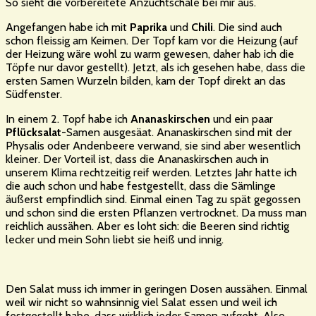
So sieht die vorbereitete Anzuchtschale bei mir aus.
Angefangen habe ich mit
Paprika
und
Chili
. Die sind auch
schon fleissig am Keimen. Der Topf kam vor die Heizung (auf
der Heizung wäre wohl zu warm gewesen, daher hab ich die
Töpfe nur davor gestellt). Jetzt, als ich gesehen habe, dass die
ersten Samen Wurzeln bilden, kam der Topf direkt an das
Südfenster.
In einem 2. Topf habe ich
Ananaskirschen
und ein paar
Pflücksalat
-Samen ausgesäat. Ananaskirschen sind mit der
Physalis oder Andenbeere verwand, sie sind aber wesentlich
kleiner. Der Vorteil ist, dass die Ananaskirschen auch in
unserem Klima rechtzeitig reif werden. Letztes Jahr hatte ich
die auch schon und habe festgestellt, dass die Sämlinge
äußerst empfindlich sind. Einmal einen Tag zu spät gegossen
und schon sind die ersten Pflanzen vertrocknet. Da muss man
reichlich aussähen. Aber es loht sich: die Beeren sind richtig
lecker und mein Sohn liebt sie heiß und innig.
Den Salat muss ich immer in geringen Dosen aussähen. Einmal
weil wir nicht so wahnsinnig viel Salat essen und weil ich
festgestellt habe, dass wirklich jeder Samen aufgeht. Also