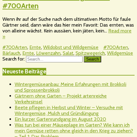
#700Arten
Wenn ihr auf der Suche nach dem ultimativen Motto für faule
Gärtner seid, dann wäre das hier mein Favorit: Das ernten, was
von alleine wächst. Kein aussäen, kein jäten, kein…
Read more
»
#700Arten
,
Ernte
,
Wildobst und Wildgemüse
#700Arten
,
Bärlauch
,
Ernte
,
Löwenzahn
,
Salat
,
Spitzwegerich
,
Wildgemüse
Search for:
Search
Neueste Beiträge
Wintergemüseanbau: Meine Erfahrungen mit Brokkoli
und Sprossenbrokkoli
Gärtnern ohne Garten – Projekt artenreiche
Verkehrsinsel
Beete pflegen in Herbst und Winter – Versuche mit
Wintergemüse, Mulch und Gründüngung
Ein kurzer Gartenrundgang im August 2020
Was tun bei einer Mäuseplage im Garten? Wie kann ich
mein Gemüse retten ohne gleich in den Krieg zu ziehen?
– Teil 1: Das Problem