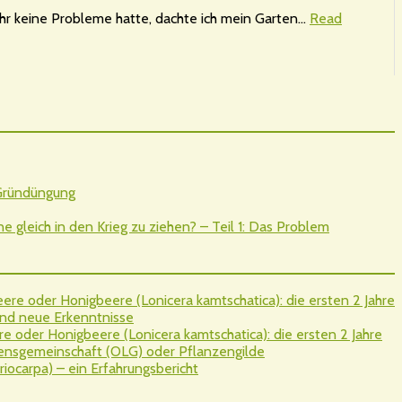
ahr keine Probleme hatte, dachte ich mein Garten…
Read
 Gründüngung
gleich in den Krieg zu ziehen? – Teil 1: Das Problem
re oder Honigbeere (Lonicera kamtschatica): die ersten 2 Jahre
nd neue Erkenntnisse
 oder Honigbeere (Lonicera kamtschatica): die ersten 2 Jahre
sgemeinschaft (OLG) oder Pflanzengilde
iocarpa) – ein Erfahrungsbericht