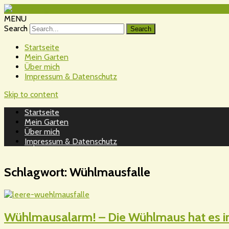
MENU
Search
Startseite
Mein Garten
Über mich
Impressum & Datenschutz
Skip to content
Startseite
Mein Garten
Über mich
Impressum & Datenschutz
Schlagwort:
Wühlmausfalle
Wühlmausalarm! – Die Wühlmaus hat es i