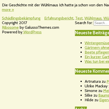
Die Geschichte mit der Wühlmaus Ich hatte ja schon von den Nac
more »
Schädlingsbekämpfung
Erfahrungsbericht
,
Test
,
Wühlmaus
,
Wü
Copyright 2017
Search for:
Ribosome
by GalussoThemes.com
Powered by
WordPress
Neueste Beiträg
Wintergemüsea
Gärtnern ohne 
Beete pflegen
Ein kurzer Ga
Was tun bei ei
Neueste Kommen
Artnatura
zu
M
Ulrike Mackay
Simone
zu
Mei
Silke
zu
Baums
Hilde
zu
Eigen