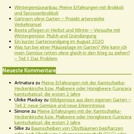
Wintergemüseanbau: Meine Erfahrungen mit Brokkoli
und Sprossenbrokkoli
Gärtnern ohne Garten – Projekt artenreiche
Verkehrsinsel
Beete pflegen in Herbst und Winter – Versuche mit
Wintergemüse, Mulch und Gründüngung
Ein kurzer Gartenrundgang im August 2020
Was tun bei einer Mäuseplage im Garten? Wie kann ich
mein Gemüse retten ohne gleich in den Krieg zu ziehen?
– Teil 1: Das Problem
Neueste Kommentare
Artnatura
zu
Meine Erfahrungen mit der Kamtschatka-
Heckenkirsche bzw. Maibeere oder Honigbeere (Lonicera
kamtschatica): die ersten 2 Jahre
Ulrike Mackay
zu
Wildgemüse aus dem eigenen Garten –
Teil 2: neue Gemüse und neue Erkenntnisse
Simone
zu
Meine Erfahrungen mit der Kamtschatka-
Heckenkirsche bzw. Maibeere oder Honigbeere (Lonicera
kamtschatica): die ersten 2 Jahre
Silke
zu
Baumscheiben von Obstbäumen bepflanzen
oder auch Obstbaum-Lebensgemeinschaft (OLG) oder