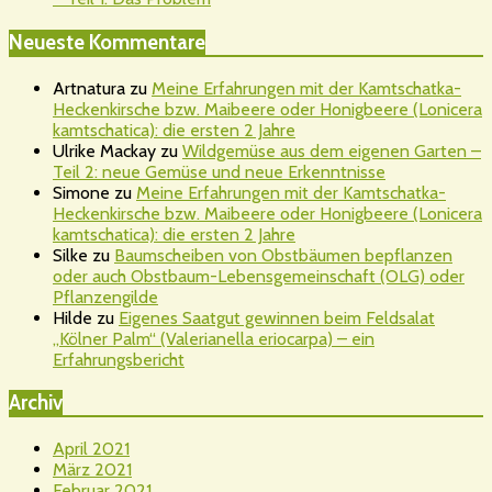
Neueste Kommentare
Artnatura
zu
Meine Erfahrungen mit der Kamtschatka-
Heckenkirsche bzw. Maibeere oder Honigbeere (Lonicera
kamtschatica): die ersten 2 Jahre
Ulrike Mackay
zu
Wildgemüse aus dem eigenen Garten –
Teil 2: neue Gemüse und neue Erkenntnisse
Simone
zu
Meine Erfahrungen mit der Kamtschatka-
Heckenkirsche bzw. Maibeere oder Honigbeere (Lonicera
kamtschatica): die ersten 2 Jahre
Silke
zu
Baumscheiben von Obstbäumen bepflanzen
oder auch Obstbaum-Lebensgemeinschaft (OLG) oder
Pflanzengilde
Hilde
zu
Eigenes Saatgut gewinnen beim Feldsalat
„Kölner Palm“ (Valerianella eriocarpa) – ein
Erfahrungsbericht
Archiv
April 2021
März 2021
Februar 2021