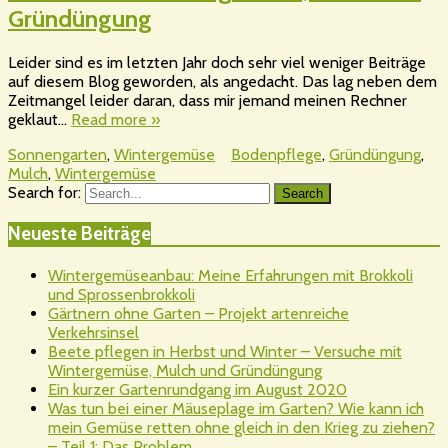
Gründüngung
Leider sind es im letzten Jahr doch sehr viel weniger Beiträge
auf diesem Blog geworden, als angedacht. Das lag neben dem
Zeitmangel leider daran, dass mir jemand meinen Rechner
geklaut…
Read more »
Sonnengarten
,
Wintergemüse
Bodenpflege
,
Gründüngung
,
Mulch
,
Wintergemüse
Search for:
Search
Neueste Beiträge
Wintergemüseanbau: Meine Erfahrungen mit Brokkoli
und Sprossenbrokkoli
Gärtnern ohne Garten – Projekt artenreiche
Verkehrsinsel
Beete pflegen in Herbst und Winter – Versuche mit
Wintergemüse, Mulch und Gründüngung
Ein kurzer Gartenrundgang im August 2020
Was tun bei einer Mäuseplage im Garten? Wie kann ich
mein Gemüse retten ohne gleich in den Krieg zu ziehen?
– Teil 1: Das Problem