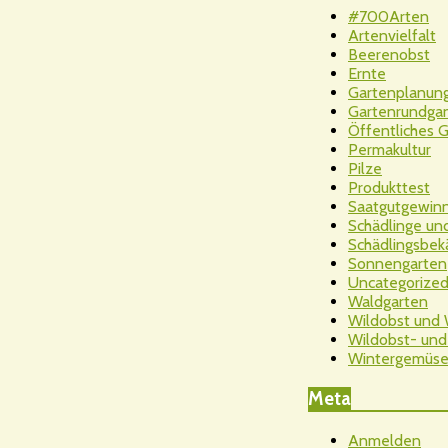
#700Arten
Artenvielfalt
Beerenobst
Ernte
Gartenplanun
Gartenrundga
Öffentliches 
Permakultur
Pilze
Produkttest
Saatgutgewin
Schädlinge un
Schädlingsbe
Sonnengarten
Uncategorize
Waldgarten
Wildobst und
Wildobst- und
Wintergemüs
Meta
Anmelden