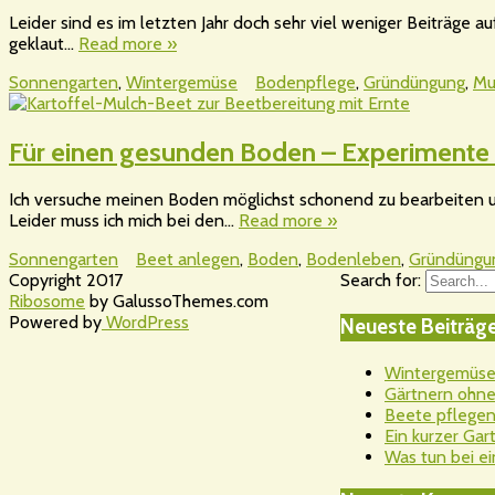
Leider sind es im letzten Jahr doch sehr viel weniger Beiträge
geklaut…
Read more »
Sonnengarten
,
Wintergemüse
Bodenpflege
,
Gründüngung
,
Mu
Für einen gesunden Boden – Experimente
Ich versuche meinen Boden möglichst schonend zu bearbeiten u
Leider muss ich mich bei den…
Read more »
Sonnengarten
Beet anlegen
,
Boden
,
Bodenleben
,
Gründüngu
Copyright 2017
Search for:
Ribosome
by GalussoThemes.com
Powered by
WordPress
Neueste Beiträg
Wintergemüsea
Gärtnern ohne 
Beete pflegen
Ein kurzer Ga
Was tun bei ei