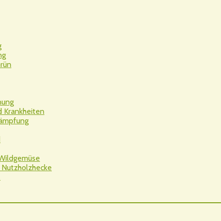
g
ng
Grün
nung
d Krankheiten
kämpfung
d
 Wildgemüse
 Nutzholzhecke
e