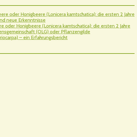
re oder Honigbeere (Lonicera kamtschatica): die ersten 2 Jahre
nd neue Erkenntnisse
 oder Honigbeere (Lonicera kamtschatica): die ersten 2 Jahre
sgemeinschaft (OLG) oder Pflanzengilde
iocarpa) – ein Erfahrungsbericht